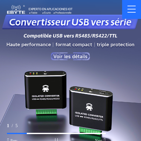
1
/
5


Prev
Next