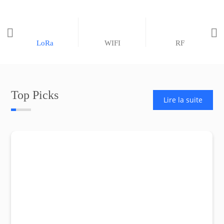


LoRa
WIFI
RF
Top Picks
Lire la suite