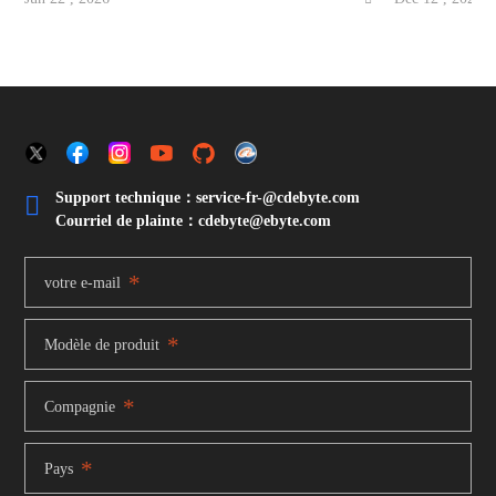
ouverte au Centre national des expositions et des
nord. Revigorés 
congrès de Shanghai.
d’entamer ce pér
Support technique：service-fr-@cdebyte.com

Courriel de plainte：cdebyte
@ebyte.com
*
votre e-mail
*
Modèle de produit
*
Compagnie
*
Pays