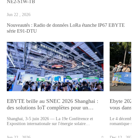
NE2-S1W-TB
Jun 22 , 2026
Nouveautés : Radio de données LoRa étanche IP67 EBYTE
série E91-DTU
EBYTE brille au SNEC 2026 Shanghai :
Ebyte 2025 
des solutions IoT complètes pour un
vous dans le
avenir énergétique vert
rassemblez l
Shanghai, 3-5 juin 2026 — La 19e Conférence et
Le 4 décembre, 
Exposition internationale sur l'énergie solaire
romantique surn
photovoltaïque et les énergies intelligentes et le
sortis du chalet
stockage de l'énergie (SNEC PV&ES Expo 2026) s'est
accueillis, diss
Jun 22 , 2026
Dec 12 , 2025
