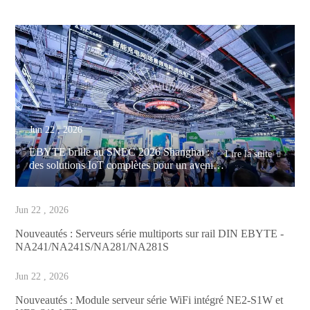
Jun 22 , 2026
EBYTE brille au SNEC 2026 Shanghai :
Lire la suite

des solutions IoT complètes pour un avenir
énergétique vert
Jun 22 , 2026
Nouveautés : Serveurs série multiports sur rail DIN EBYTE -
NA241/NA241S/NA281/NA281S
Jun 22 , 2026
Nouveautés : Module serveur série WiFi intégré NE2-S1W et