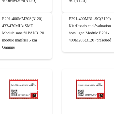
400MM20S(3120)
SC(3120)
E291-400MM20S(3120)
E291-400MBL-SC(3120)
433/470MHz SMD
Kit d'essais et d'évaluation
Module sans fil PAN3120
hors ligne Module E291-
module matériel 5 km
400M20S(3120) présoudé
Gamme