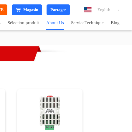
TE
Magasin
Partager
English

s
Sélection produit
About Us
ServiceTechnique
Blog