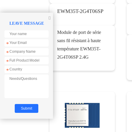
EWM35T-2G4T06SP

LEAVE MESSAGE
Module de port de série
sans fil résistant à haute
*
température EWM35T-
*
2G4T06SP 2.4G
*
*