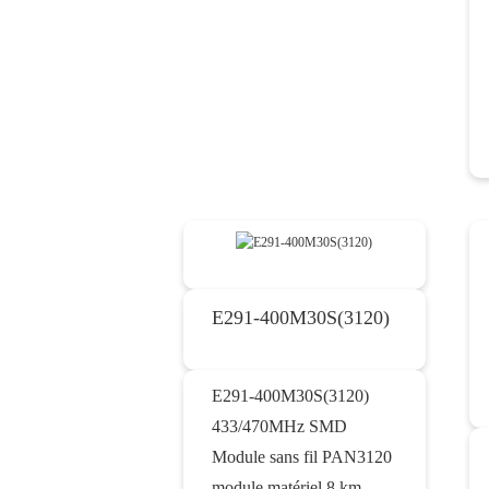
E291-400M30S(3120)
E291-400M30S(3120)
433/470MHz SMD
Module sans fil PAN3120
module matériel 8 km