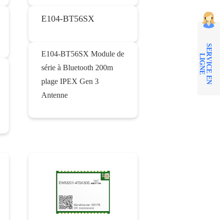
E104-BT56SX
S
E
R
V
I
C
E
E
N
I
G
N
E104-BT56SX Module de
L
E
série à Bluetooth 200m
plage IPEX Gen 3
Antenne