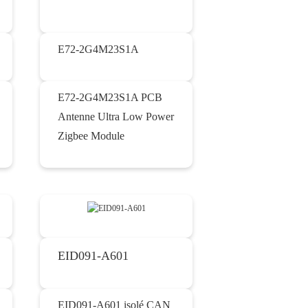
E72-2G4M23S1A
E72-2G4M23S1A PCB
Antenne Ultra Low Power
Zigbee Module
EID091-A601
EID091-A601 isolé CAN