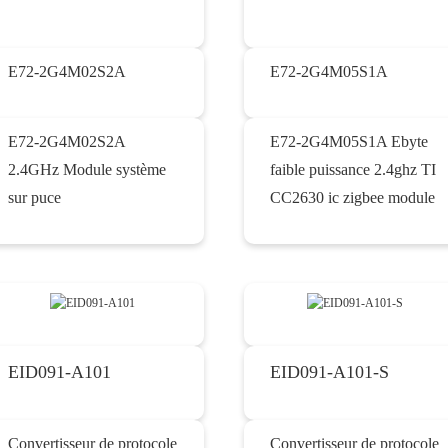
E72-2G4M02S2A
E72-2G4M05S1A
E72-2G4M02S2A
E72-2G4M05S1A Ebyte
2.4GHz Module système
faible puissance 2.4ghz TI
sur puce
CC2630 ic zigbee module
EID091-A101
EID091-A101-S
Convertisseur de protocole
Convertisseur de protocole