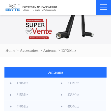
Home
>
Accessoires
>
Antenna
>
1575Mhz
Antenna
170Mhz
230Mhz
315Mhz
433Mhz
470Mhz
490Mhz