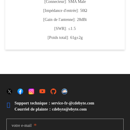
[Connecteur]: SMA Male
[Impédance d'entrée]: 50Ω
[Gain de l'antenne]: 28dBi
[SWR]: ≤1.5
[Poids total]: 61g±2g
Support technique：service-fr-@cdebyte.com

Courriel de plainte：cdebyte
@ebyte.com
*
votre e-mail