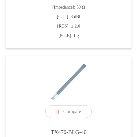
[Impédance]: 50 Ω
[Gain]: 3 dBi
[ROS]: ≤ 2,0
[Poids]: 1 g
Compare

TX470-BLG-40