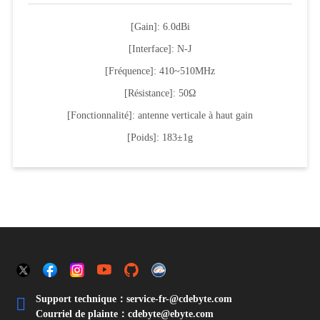
[Gain]: 6.0dBi
[Interface]: N-J
[Fréquence]: 410~510MHz
[Résistance]: 50Ω
[Fonctionnalité]: antenne verticale à haut gain
[Poids]: 183±1g
Support technique：service-fr-@cdebyte.com

Courriel de plainte：cdebyte
@ebyte.com