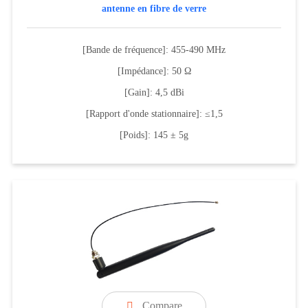
antenne en fibre de verre
[Bande de fréquence]: 455-490 MHz
[Impédance]: 50 Ω
[Gain]: 4,5 dBi
[Rapport d'onde stationnaire]: ≤1,5
[Poids]: 145 ± 5g
Compare
