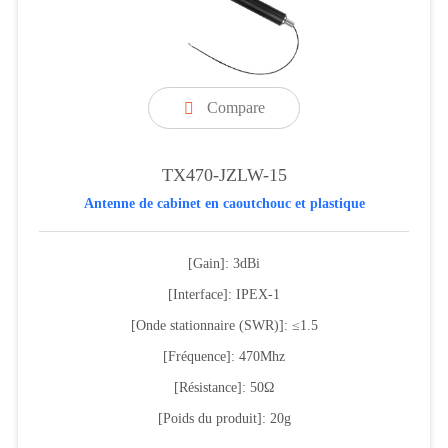
Compare

TX470-JZLW-15
Antenne de cabinet en caoutchouc et plastique
[Gain]: 3dBi
[Interface]: IPEX-1
[Onde stationnaire (SWR)]: ≤1.5
[Fréquence]: 470Mhz
[Résistance]: 50Ω
[Poids du produit]: 20g