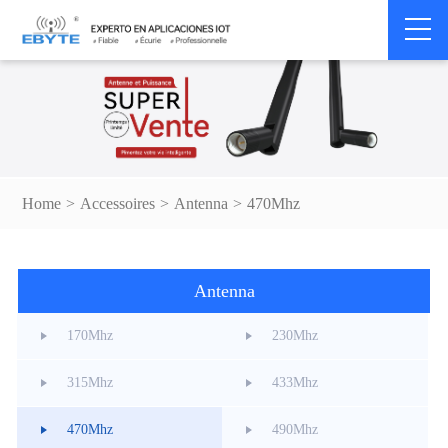
Home
>
Accessoires
>
Antenna
>
470Mhz
Antenna
170Mhz
230Mhz
315Mhz
433Mhz
470Mhz
490Mhz