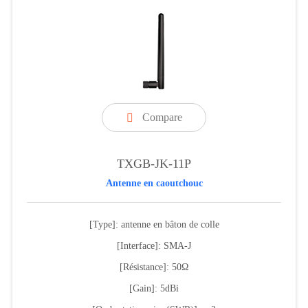
Compare

TXGB-JK-11P
Antenne en caoutchouc
[Type]: antenne en bâton de colle
[Interface]: SMA-J
[Résistance]: 50Ω
[Gain]: 5dBi