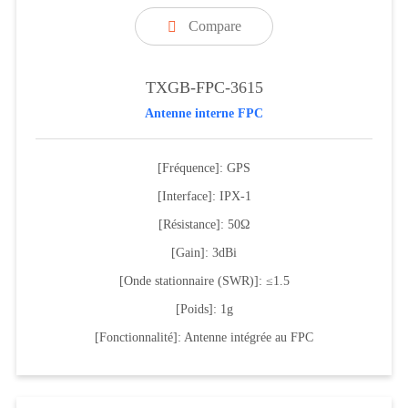
Compare

TXGB-FPC-3615
Antenne interne FPC
[Fréquence]: GPS
[Interface]: IPX-1
[Résistance]: 50Ω
[Gain]: 3dBi
[Onde stationnaire (SWR)]: ≤1.5
[Poids]: 1g
[Fonctionnalité]: Antenne intégrée au FPC