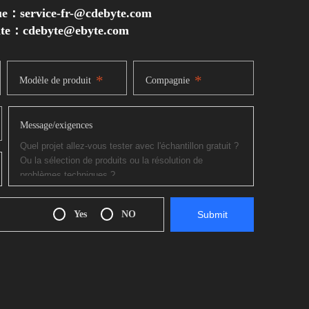
ue：service-fr-@cdebyte.com
inte：cdebyte
@ebyte.com
*
*
Modèle de produit
Compagnie
Message/exigences
Yes
NO