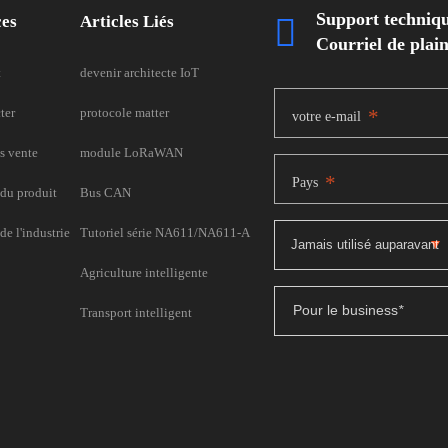
Support techniq
ces
Articles Liés

Courriel de pla
t
devenir architecte IoT
ter
protocole matter
*
votre e-mail
s vente
module LoRaWAN
*
Pays
du produit
Bus CAN
e l'industrie
Tutoriel série NA611/NA611-A
Agriculture intelligente
Pour le business
*
Transport intelligent