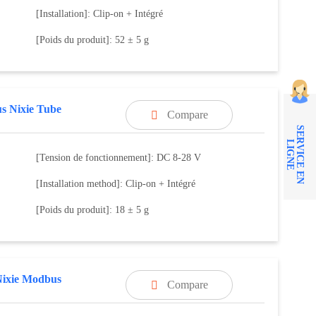
[Installation]: Clip-on + Intégré
[Poids du produit]: 52 ± 5 g
s Nixie Tube
Compare

S
E
R
V
I
C
E
E
N
I
G
N
L
E
[Tension de fonctionnement]: DC 8-28 V
[Installation method]: Clip-on + Intégré
[Poids du produit]: 18 ± 5 g
Nixie Modbus
Compare
