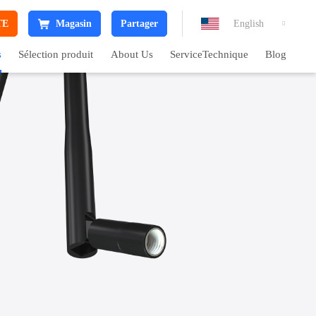
TE
Magasin
Partager
English

s
Sélection produit
About Us
ServiceTechnique
Blog