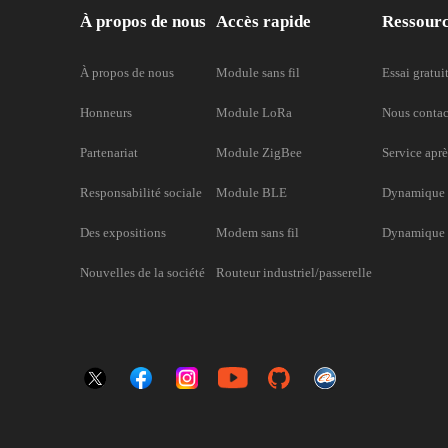
À propos de nous
Accès rapide
Ressour
À propos de nous
Module sans fil
Essai gratui
Honneurs
Module LoRa
Nous contac
Partenariat
Module ZigBee
Service aprè
Responsabilité sociale
Module BLE
Dynamique 
Des expositions
Modem sans fil
Dynamique d
Nouvelles de la société
Routeur industriel/passerelle