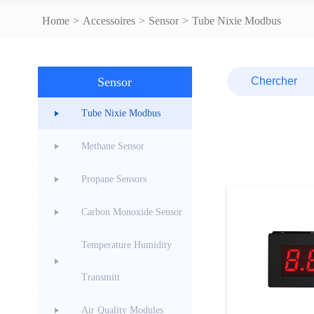
Home
>
Accessoires
>
Sensor
>
Tube Nixie Modbus
Sensor
Tube Nixie Modbus
Methane Sensor
Propane Sensors
Carbon Monoxide Sensor
Temperature Humidity
Transmitt
Air Quality Modules