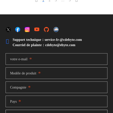


1
2
3
...
5
Support technique：service-fr-@cdebyte.com

Courriel de plainte：cdebyte
@ebyte.com
*
votre e-mail
*
Modèle de produit
*
Compagnie
*
Pays