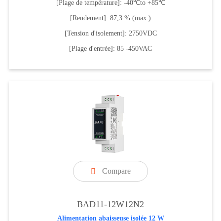
[Plage de température]: -40℃to +85℃
[Rendement]: 87,3 % (max.)
[Tension d'isolement]: 2750VDC
[Plage d'entrée]: 85 -450VAC
Compare

BAD11-12W12N2
Alimentation abaisseuse isolée 12 W