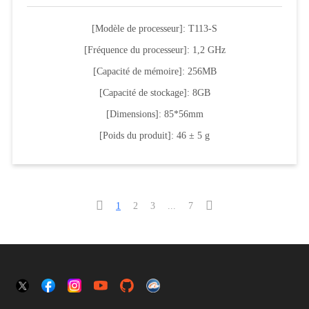
[Modèle de processeur]: T113-S
[Fréquence du processeur]: 1,2 GHz
[Capacité de mémoire]: 256MB
[Capacité de stockage]: 8GB
[Dimensions]: 85*56mm
[Poids du produit]: 46 ± 5 g


1
2
3
...
7