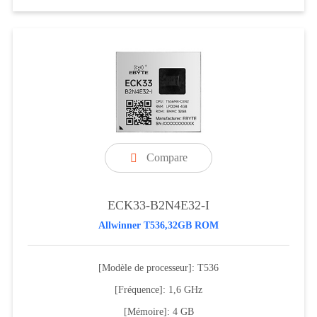
Compare

ECK33-B2N4E32-I
Allwinner T536,32GB ROM
[Modèle de processeur]: T536
[Fréquence]: 1,6 GHz
[Mémoire]: 4 GB