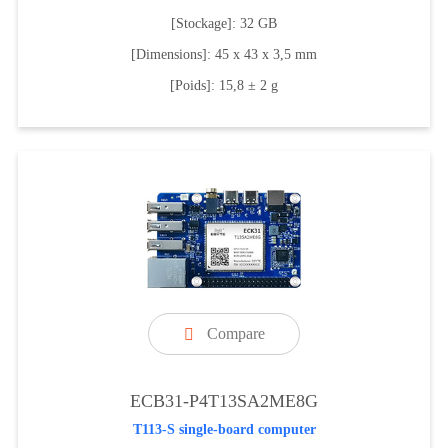
[Stockage]: 32 GB
[Dimensions]: 45 x 43 x 3,5 mm
[Poids]: 15,8 ± 2 g
Compare

ECB31-P4T13SA2ME8G
T113-S single-board computer