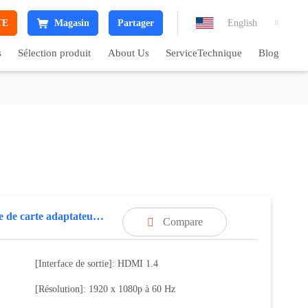
TE
Magasin
Partager
English

s
Sélection produit
About Us
ServiceTechnique
Blog
Module de carte adaptateur MIPI vers HDMI
Compare

[Interface de sortie]: HDMI 1.4
[Résolution]: 1920 x 1080p à 60 Hz