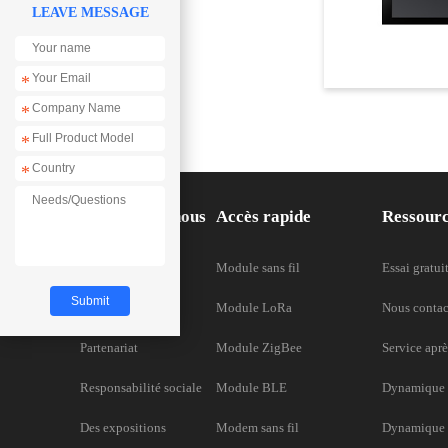
LEAVE MESSAGE
*
*
*
*
À propos de nous
Accès rapide
Ressour
À propos de nous
Module sans fil
Essai gratui
Honneurs
Module LoRa
Nous contac
Partenariat
Module ZigBee
Service aprè
Responsabilité sociale
Module BLE
Dynamique 
Des expositions
Modem sans fil
Dynamique d