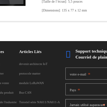
[Taille de l’écran]: 5,5 pouces
[Dimensions]: 135 x 77 x 12 mm
Support techniq
ces
Articles Liés

Courriel de pla
t
devenir architecte IoT
ter
protocole matter
*
votre e-mail
s vente
module LoRaWAN
*
Pays
du produit
Bus CAN
e l'industrie
Tutoriel série NA611/NA611-A