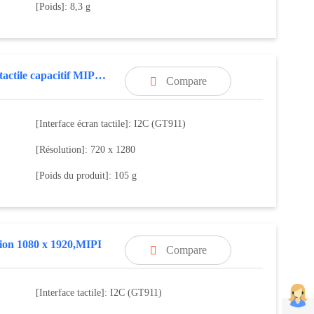
[Poids]: 8,3 g
Écran tactile capacitif MIPI, résolution 720 x 1280
Compare

[Interface écran tactile]: I2C (GT911)
[Résolution]: 720 x 1280
[Poids du produit]: 105 g
tion 1080 x 1920,MIPI
Compare

[Interface tactile]: I2C (GT911)