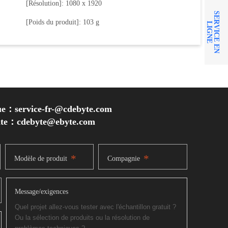
[Résolution]: 1080 x 1920
S
E
R
V
I
C
E
E
N
I
G
N
[Poids du produit]: 103 g
L
E
ue：service-fr-@cdebyte.com
inte：cdebyte
@ebyte.com
*
*
Modèle de produit
Compagnie
Message/exigences