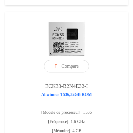
Compare

ECK33-B2N4E32-I
Allwinner T536,32GB ROM
[Modèle de processeur]: T536
[Fréquence]: 1,6 GHz
[Mémoire]: 4 GB