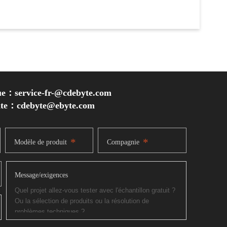
ue：service-fr-@cdebyte.com
inte：cdebyte
@ebyte.com
*
*
Modèle de produit
Compagnie
Message/exigences