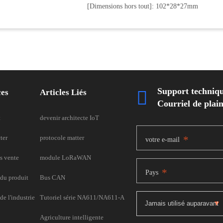
[Dimensions hors tout]: 102*28*27mm
Support techniq
ces
Articles Liés

Courriel de pla
t
devenir architecte IoT
ter
protocole matter
*
votre e-mail
s vente
module LoRaWAN
*
Pays
du produit
Bus CAN
e l'industrie
Tutoriel série NA611/NA611-A
Agriculture intelligente