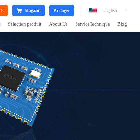
TE
Magasin
Partager
English

s
Sélection produit
About Us
ServiceTechnique
Blog