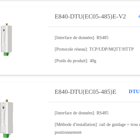
E840-DTU(EC05-485)E-V2
[Interface de données]: RS485
[Protocole réseau]: TCP/UDP/MQTT/HTTP
[Poids du produit]: 40g
E840-DTU(EC05-485)E
DTU
[Interface de données]: RS485
[Méthode d'installation]: rail de guidage + trou 
positionnement