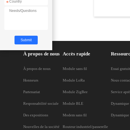
*
À propos de nous
Accès rapide
Ressour
À propos de nous
Module sans fil
Essai gratui
Honneurs
Module LoRa
Nous contac
Partenariat
Module ZigBee
Service aprè
Responsabilité sociale
Module BLE
Dynamique 
Des expositions
Modem sans fil
Dynamique d
Nouvelles de la société
Routeur industriel/passerelle