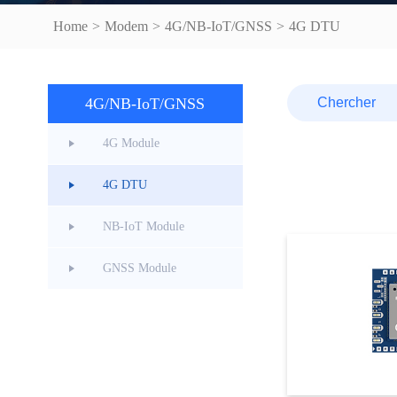
Home
>
Modem
>
4G/NB-IoT/GNSS
>
4G DTU
4G/NB-IoT/GNSS
4G Module
4G DTU
NB-IoT Module
GNSS Module