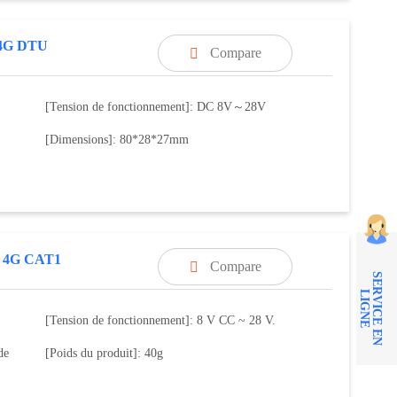
4G DTU
Compare

[Tension de fonctionnement]: DC 8V～28V
[Dimensions]: 80*28*27mm
 4G CAT1
Compare

S
E
R
V
I
C
E
E
N
I
G
N
L
E
[Tension de fonctionnement]: 8 V CC ~ 28 V.
de
[Poids du produit]: 40g