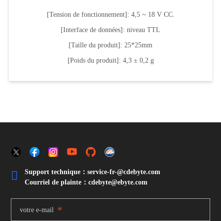
[Tension de fonctionnement]: 4,5 ~ 18 V CC.
[Interface de données]: niveau TTL
[Taille du produit]: 25*25mm
[Poids du produit]: 4,3 ± 0,2 g
Support technique：service-fr-@cdebyte.com

Courriel de plainte：cdebyte
@ebyte.com
*
votre e-mail