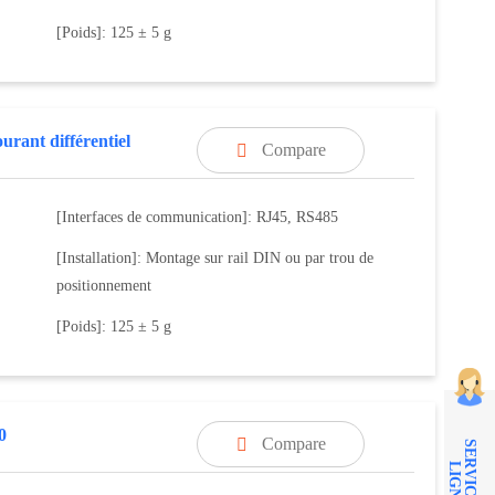
[Poids]: 125 ± 5 g
urant différentiel
Compare

[Interfaces de communication]: RJ45, RS485
[Installation]: Montage sur rail DIN ou par trou de
positionnement
[Poids]: 125 ± 5 g
0
Compare

S
E
R
V
I
C
E
E
N
I
G
N
L
E