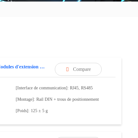
6AI, Modules d'extension d'E/S distribuées
Compare

[Interface de communication]: RJ45, RS485
[Montage]: Rail DIN + trous de positionnement
[Poids]: 125 ± 5 g