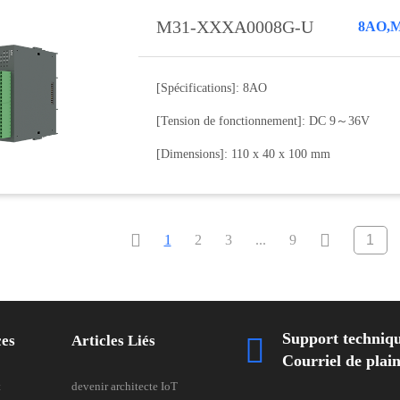
M31-XXXA0008G-U
[Spécifications]: 8AO
[Tension de fonctionnement]: DC 9～36V
[Dimensions]: 110 x 40 x 100 mm


1
2
3
...
9
Support techniq
ces
Articles Liés

Courriel de pla
t
devenir architecte IoT