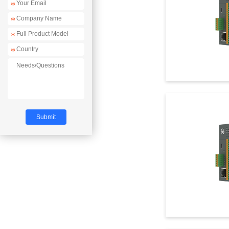
*
*
*
*