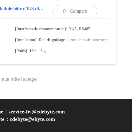
8AO,Module hôte d'E/S distribuées
Compare

[Interfaces de communication]: RJ45, RS485
[Installation]: Rail de guidage + trou de positionnement
[Poids]: 180 ± 5 g
ue：service-fr-@cdebyte.com
inte：cdebyte
@ebyte.com