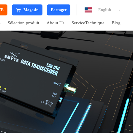
TE
Magasin
Partager
English

s
Sélection produit
About Us
ServiceTechnique
Blog