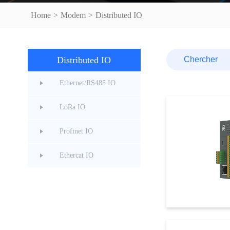
Home
>
Modem
>
Distributed IO
Distributed IO
Ethernet/RS485 IO
LoRa IO
Profinet IO
Ethercat IO