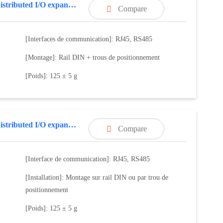
8AO,Distributed I/O expansion modules
Compare

[Interfaces de communication]: RJ45, RS485
[Montage]: Rail DIN + trous de positionnement
[Poids]: 125 ± 5 g
8AO,Distributed I/O expansion modules
Compare

[Interface de communication]: RJ45, RS485
[Installation]: Montage sur rail DIN ou par trou de
positionnement
[Poids]: 125 ± 5 g