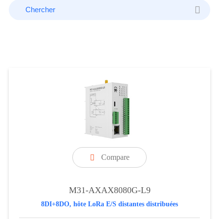
Compare

M31-AXAX8080G-L9
8DI+8DO, hôte LoRa E/S distantes distribuées