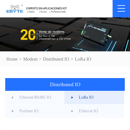
Home
>
Modem
>
Distributed IO
>
LoRa IO
Distributed IO
Ethernet/RS485 IO
LoRa IO
Profinet IO
Ethercat IO