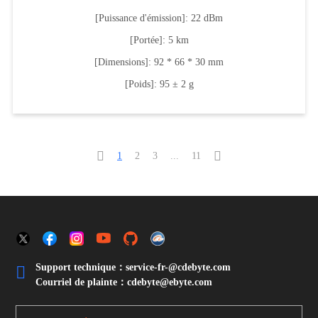
[Puissance d'émission]: 22 dBm
[Portée]: 5 km
[Dimensions]: 92 * 66 * 30 mm
[Poids]: 95 ± 2 g


1
2
3
...
11
Support technique：service-fr-@cdebyte.com

Courriel de plainte：cdebyte
@ebyte.com