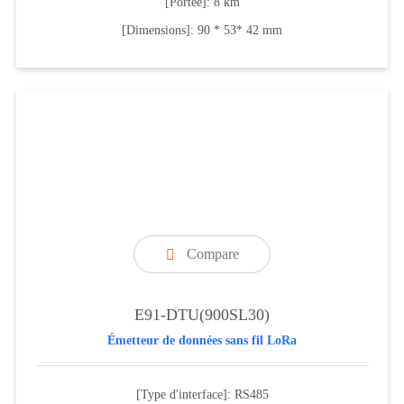
[Portée]: 8 km
[Dimensions]: 90 * 53* 42 mm
Compare

E91-DTU(900SL30)
Émetteur de données sans fil LoRa
[Type d'interface]: RS485