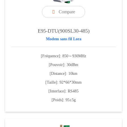
Compare

E95-DTU(900SL30-485)
Modem sans fil Lora
[Fréquence]: 850～930MHz
[Pouvoir]: 30dBm
[Distance]: 10km
[Taille]: 92*66*30mm
[Interface]: RS485
[Poids]: 95±5g