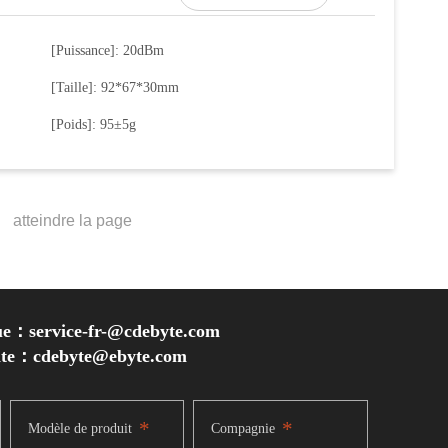
[Puissance]: 20dBm
[Taille]: 92*67*30mm
[Poids]: 95±5g
ue：service-fr-@cdebyte.com
inte：cdebyte
@ebyte.com
*
*
Modèle de produit
Compagnie