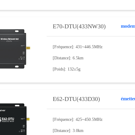
E70-DTU(433NW30)
modem
[Fréquence]: 431~446.5MHz
[Distance]: 6.5km
[Poids]: 132±5g
E62-DTU(433D30)
[Fréquence]: 425~450.5MHz
[Distance]: 3.0km