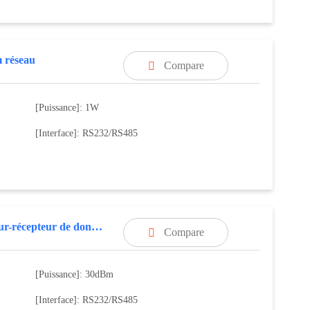
 réseau
Compare

[Puissance]: 1W
[Interface]: RS232/RS485
émetteur-récepteur de données sans fil
Compare

[Puissance]: 30dBm
[Interface]: RS232/RS485