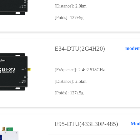
[Distance]: 2.0km
[Poids]: 127±5g
E34-DTU(2G4H20)
modem 
[Fréquence]: 2.4~2.518GHz
[Distance]: 2.5km
[Poids]: 127±5g
E95-DTU(433L30P-485)
Mode