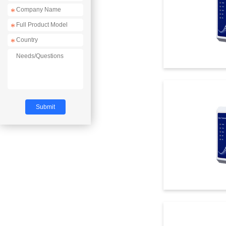
*
*
*