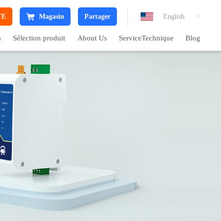
TE
Magasin
Partager
English

s
Sélection produit
About Us
ServiceTechnique
Blog