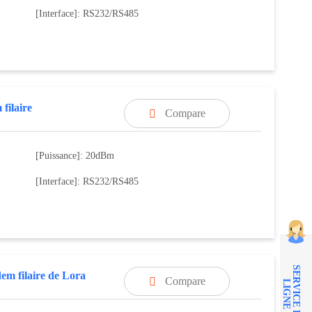
[Interface]: RS232/RS485
filaire
Compare

[Puissance]: 20dBm
[Interface]: RS232/RS485
S
E
R
V
I
C
E
E
N
I
G
N
m filaire de Lora
Compare

L
E