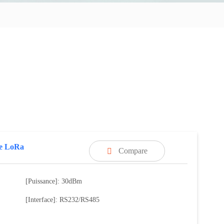
e LoRa
Compare

[Puissance]: 30dBm
[Interface]: RS232/RS485