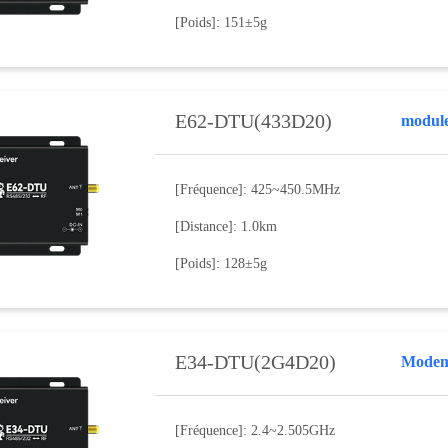
[Poids]: 151±5g
E62-DTU(433D20)
module 
[Fréquence]: 425~450.5MHz
[Distance]: 1.0km
[Poids]: 128±5g
E34-DTU(2G4D20)
Modem 
[Fréquence]: 2.4~2.505GHz