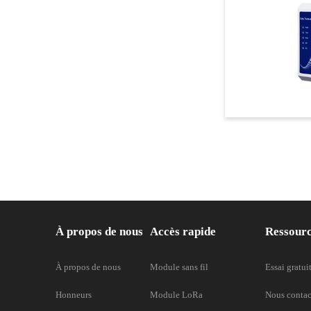
À propos de nous
Accès rapide
Ressour
À propos de nous
Module sans fil
Essai gratui
Honneurs
Module LoRa
Nous contac