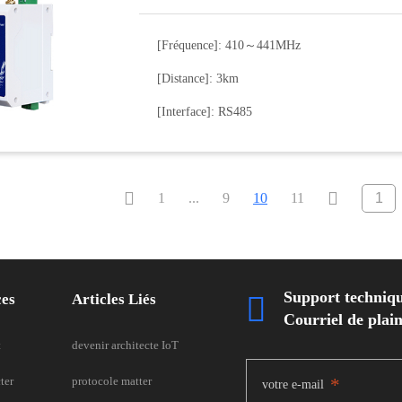
[Fréquence]: 410～441MHz
[Distance]: 3km
[Interface]: RS485


1
...
9
10
11
Support techniq
ces
Articles Liés

Courriel de pla
t
devenir architecte IoT
ter
protocole matter
*
votre e-mail