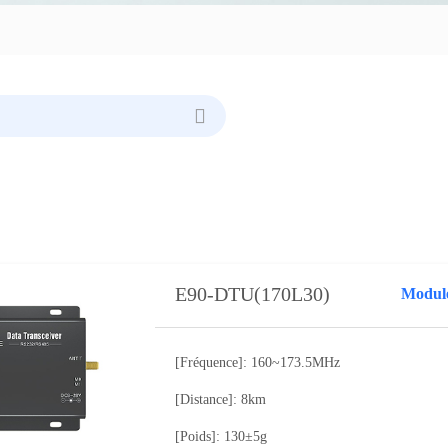
E90-DTU(170L30)
Modul
[Fréquence]: 160~173.5MHz
[Distance]: 8km
[Poids]: 130±5g