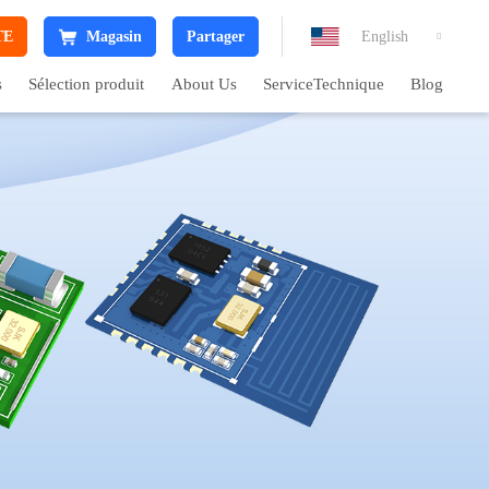
TE
Magasin
Partager
English

s
Sélection produit
About Us
ServiceTechnique
Blog