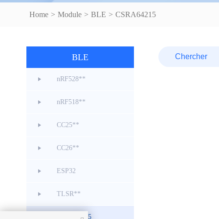
Home
>
Module
>
BLE
>
CSRA64215
BLE
nRF528**
nRF518**
CC25**
CC26**
ESP32
TLSR**
CSRA64215