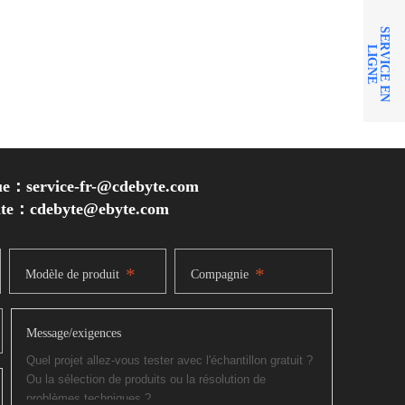
S
E
R
V
I
C
E
E
N
I
G
N
L
E
ue：service-fr-@cdebyte.com
inte：cdebyte
@ebyte.com
*
*
Modèle de produit
Compagnie
Message/exigences