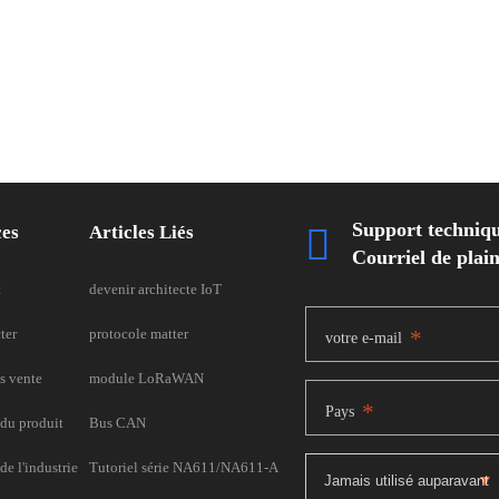
Support techniq
ces
Articles Liés

Courriel de pla
t
devenir architecte IoT
ter
protocole matter
*
votre e-mail
s vente
module LoRaWAN
*
Pays
du produit
Bus CAN
e l'industrie
Tutoriel série NA611/NA611-A