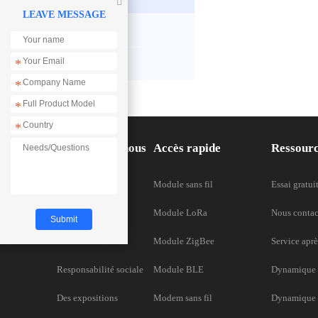

LEAVE MESSAGE
EFR32**
*
Other
*
*
*
À propos de nous
Accès rapide
Ressour
À propos de nous
Module sans fil
Essai gratui
Honneurs
Module LoRa
Nous contac
Partenariat
Module ZigBee
Service aprè
Responsabilité sociale
Module BLE
Dynamique 
Des expositions
Modem sans fil
Dynamique d