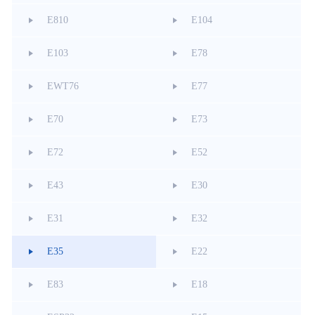
E810
E104
E103
E78
EWT76
E77
E70
E73
E72
E52
E43
E30
E31
E32
E35
E22
E83
E18