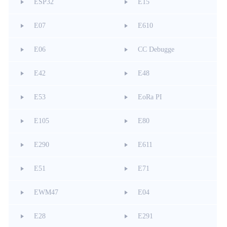
ESP32
E15
E07
E610
E06
CC Debugge
E42
E48
E53
EoRa PI
E105
E80
E290
E611
E51
E71
EWM47
E04
E28
E291