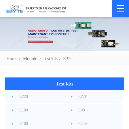
Home
>
Module
>
Test kits
>
E35
Test kits
E220
EA01
E108
E49
E180
Cable