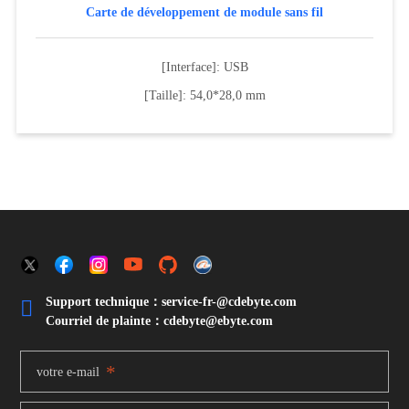
Carte de développement de module sans fil
[Interface]: USB
[Taille]: 54,0*28,0 mm
Support technique：service-fr-@cdebyte.com

Courriel de plainte：cdebyte
@ebyte.com
*
votre e-mail