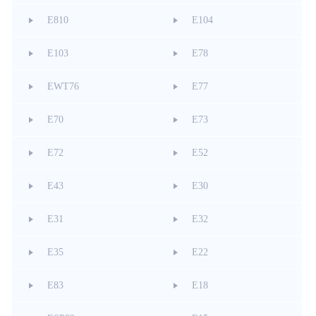
E810
E104
E103
E78
EWT76
E77
E70
E73
E72
E52
E43
E30
E31
E32
E35
E22
E83
E18