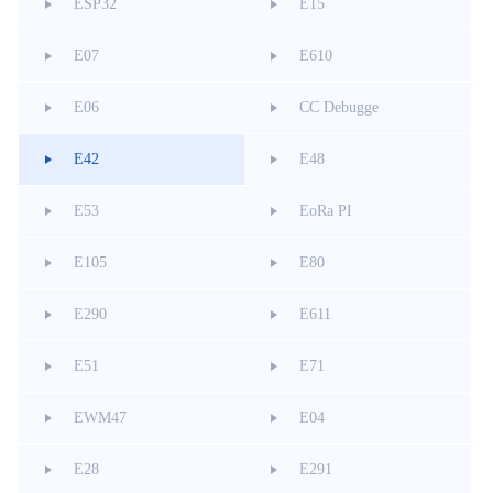
ESP32
E15
E07
E610
E06
CC Debugge
E42
E48
E53
EoRa PI
E105
E80
E290
E611
E51
E71
EWM47
E04
E28
E291