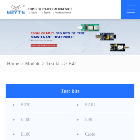
Home
>
Module
>
Test kits
>
E42
Test kits
E220
EA01
E108
E49
E180
Cable