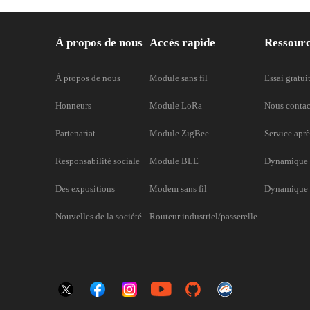
À propos de nous
Accès rapide
Ressour
À propos de nous
Module sans fil
Essai gratui
Honneurs
Module LoRa
Nous contac
Partenariat
Module ZigBee
Service aprè
Responsabilité sociale
Module BLE
Dynamique 
Des expositions
Modem sans fil
Dynamique d
Nouvelles de la société
Routeur industriel/passerelle