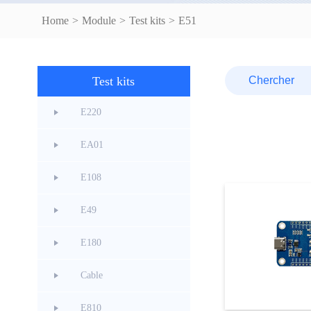
Home
>
Module
>
Test kits
>
E51
Test kits
E220
EA01
E108
E49
E180
Cable
E810