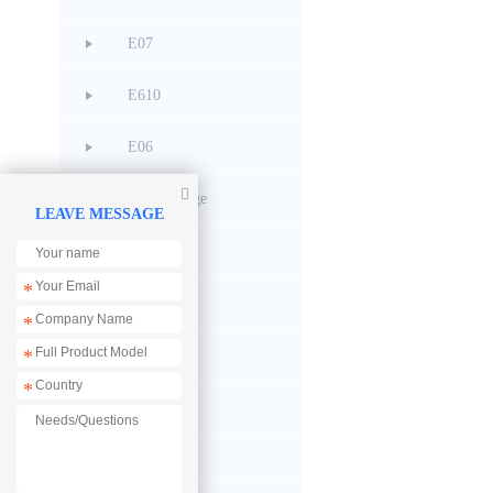
E07
E610
E06

CC Debugge
LEAVE MESSAGE
E42
*
E48
*
*
E53
*
EoRa PI
E105