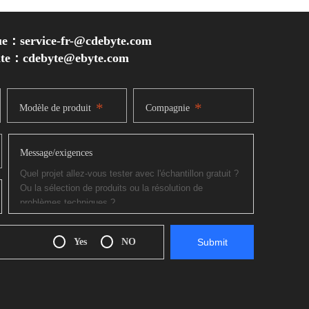
ue：service-fr-@cdebyte.com
inte：cdebyte
@ebyte.com
*
*
Modèle de produit
Compagnie
Message/exigences
Yes
NO