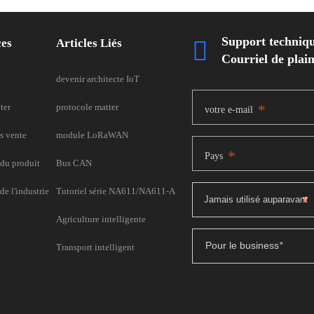
Support techniq
ces
Articles Liés

Courriel de pla
t
devenir architecte IoT
ter
protocole matter
*
votre e-mail
s vente
module LoRaWAN
*
Pays
du produit
Bus CAN
e l'industrie
Tutoriel série NA611/NA611-A
Agriculture intelligente
Pour le business
*
Transport intelligent