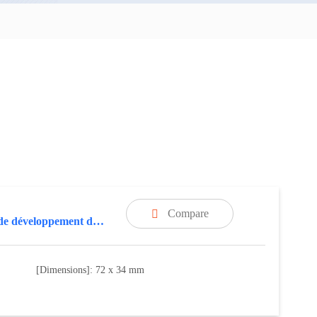
Compare

Carte de développement de module Wi-SUN
[Dimensions]: 72 x 34 mm