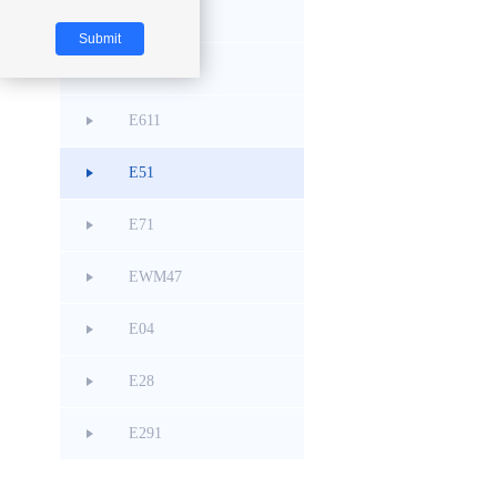
E80
E290
E611
E51
E71
EWM47
E04
E28
E291