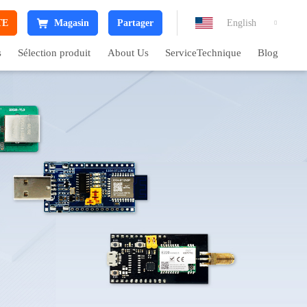
TE
Magasin
Partager
English

s
Sélection produit
About Us
ServiceTechnique
Blog