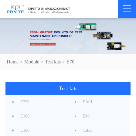
Home
>
Module
>
Test kits
>
E70
Test kits
E220
EA01
E108
E49
E180
Cable