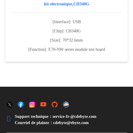
kit electronique,CH340G
[Interface]: USB
[Chip]: CH340G
[Size]: 70*32.6mm
[Function]: E70-NW series module test board
Support technique：service-fr-@cdebyte.com

Courriel de plainte：cdebyte
@ebyte.com