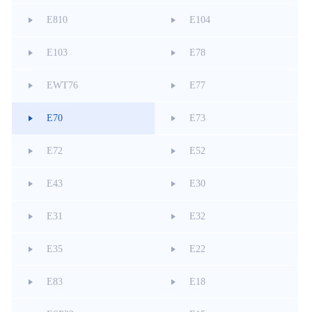
E810
E104
E103
E78
EWT76
E77
E70
E73
E72
E52
E43
E30
E31
E32
E35
E22
E83
E18