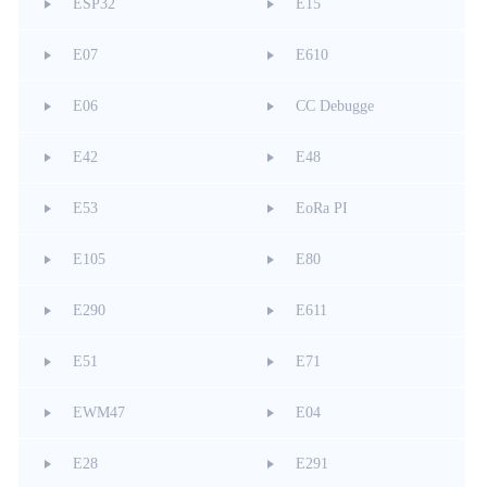
ESP32
E15
E07
E610
E06
CC Debugge
E42
E48
E53
EoRa PI
E105
E80
E290
E611
E51
E71
EWM47
E04
E28
E291