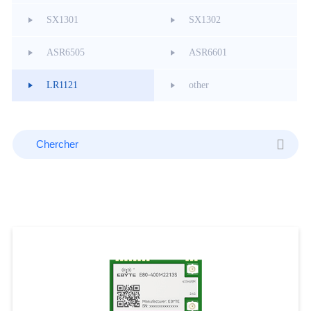
SX1301
SX1302
ASR6505
ASR6601
LR1121
other