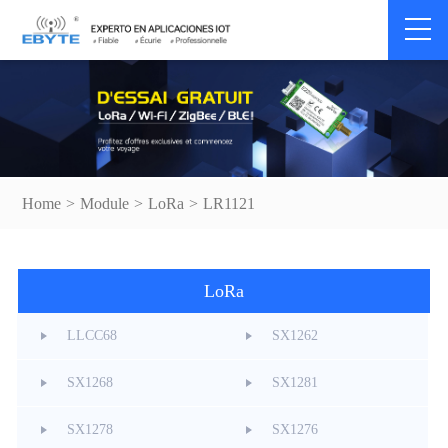
Home
>
Module
>
LoRa
>
LR1121
LoRa
LLCC68
SX1262
SX1268
SX1281
SX1278
SX1276