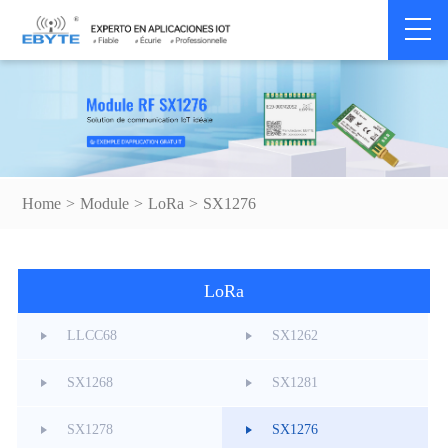
Home
>
Module
>
LoRa
>
SX1276
LoRa
LLCC68
SX1262
SX1268
SX1281
SX1278
SX1276