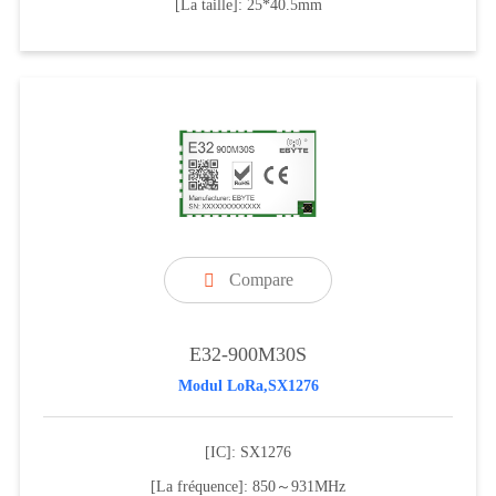
[La taille]: 25*40.5mm
Compare

E32-900M30S
Modul LoRa,SX1276
[IC]: SX1276
[La fréquence]: 850～931MHz