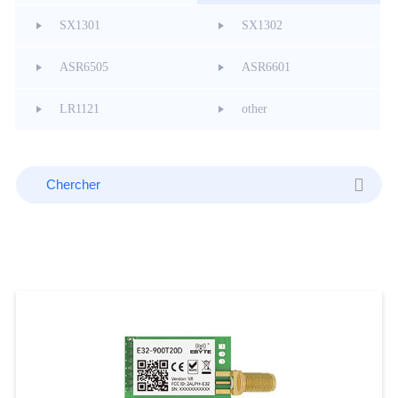
SX1301
SX1302
ASR6505
ASR6601
LR1121
other