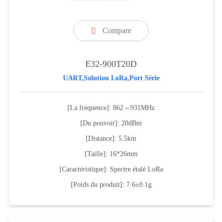
Compare

E32-900T20D
UART,Solution LoRa,Port Série
[La fréquence]: 862～931MHz
[Du pouvoir]: 20dBm
[Distance]: 5.5km
[Taille]: 16*26mm
[Caractéristique]: Spectre étalé LoRa
[Poids du produit]: 7.6±0.1g