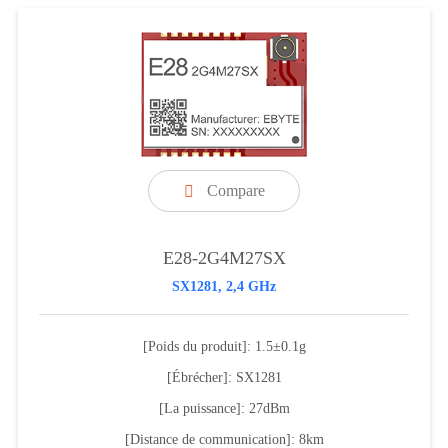
Compare

E28-2G4M27SX
SX1281, 2,4 GHz
[Poids du produit]: 1.5±0.1g
[Ébrécher]: SX1281
[La puissance]: 27dBm
[Distance de communication]: 8km