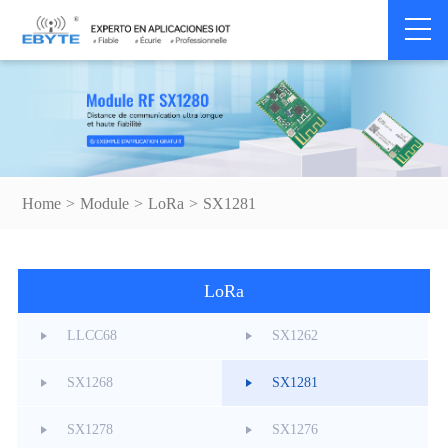
Home
>
Module
>
LoRa
>
SX1281
LoRa
LLCC68
SX1262
SX1268
SX1281
SX1278
SX1276