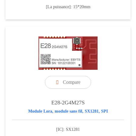
[La puissance]: 15*20mm
Compare

E28-2G4M27S
Module Lora, module sans fil, SX1281, SPI
[IC]: SX1281