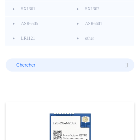
SX1301
SX1302
ASR6505
ASR6601
LR1121
other