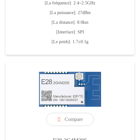
[La fréquence]: 2.4~2.5GHz
[La puissance]: 27dBm
[La distance]: 8.0km
[Interface]: SPI
[Le poids]: 1.7±0.1g
Compare
