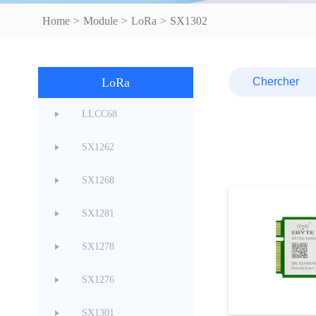
Home
>
Module
>
LoRa
>
SX1302
LoRa
LLCC68
SX1262
SX1268
SX1281
SX1278
SX1276
SX1301