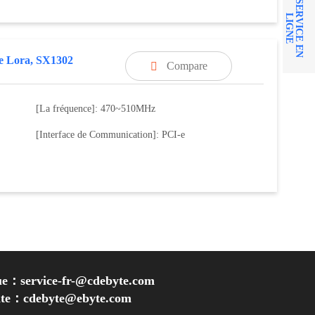
S
E
R
V
I
C
E
E
N
I
G
N
L
E
e Lora, SX1302
Compare

[La fréquence]: 470~510MHz
[Interface de Communication]: PCI-e
ue：service-fr-@cdebyte.com
inte：cdebyte
@ebyte.com