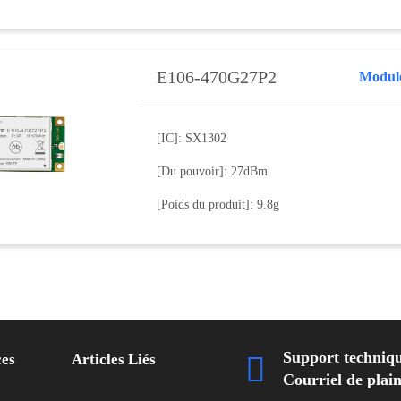
E106-470G27P2
Modul
[IC]: SX1302
[Du pouvoir]: 27dBm
[Poids du produit]: 9.8g
Support techniq
ces
Articles Liés

Courriel de pla