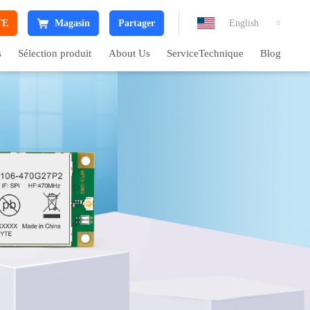
TE
Magasin
Partager
English

s
Sélection produit
About Us
ServiceTechnique
Blog