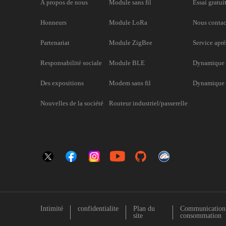
À propos de nous
Module sans fil
Essai gratui
Honneurs
Module LoRa
Nous contac
Partenariat
Module ZigBee
Service aprè
Responsabilité sociale
Module BLE
Dynamique 
Des expositions
Modem sans fil
Dynamique d
Nouvelles de la société
Routeur industriel/passerelle
Intimité
confidentialite
Plan du
Communication s
site
consommation