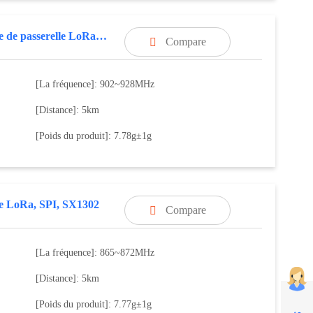
Module de passerelle LoRa, SX1302
Compare

[La fréquence]: 902~928MHz
[Distance]: 5km
[Poids du produit]: 7.78g±1g
e LoRa, SPI, SX1302
Compare

[La fréquence]: 865~872MHz
[Distance]: 5km
[Poids du produit]: 7.77g±1g