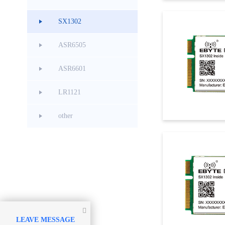
SX1302
ASR6505
ASR6601
LR1121
other

LEAVE MESSAGE