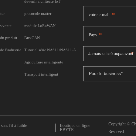
t
devenir architecte IoT
ter
protocole matter
*
votre e-mail
s vente
module LoRaWAN
*
Pays
du produit
Bus CAN
e l'industrie
Tutoriel série NA611/NA611-A
Agriculture intelligente
Pour le business
*
Transport intelligent
Copyright © Ch
ans fil à faible
Boutique en ligne
EBYTE
Reserved.