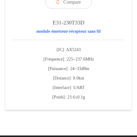
Compare

E31-230T33D
module émetteur-récepteur sans fil
[IC]: AX5243
[Fréquence]: 225~237.6MHz
[Puissance]: 24~33dBm
[Distance]: 8.0km
[Interface]: UART
[Poids]: 23.6±0.1g