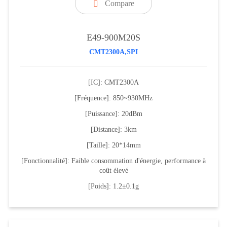
Compare

E49-900M20S
CMT2300A,SPI
[IC]: CMT2300A
[Fréquence]: 850~930MHz
[Puissance]: 20dBm
[Distance]: 3km
[Taille]: 20*14mm
[Fonctionnalité]: Faible consommation d'énergie, performance à
coût élevé
[Poids]: 1.2±0.1g