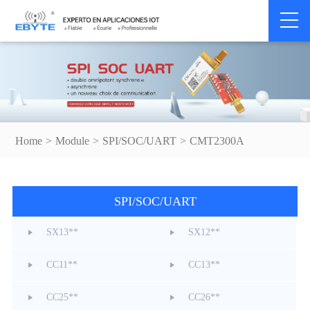
Home
>
Module
>
SPI/SOC/UART
>
CMT2300A
SPI/SOC/UART
SX13**
SX12**
CC11**
CC13**
CC25**
CC26**