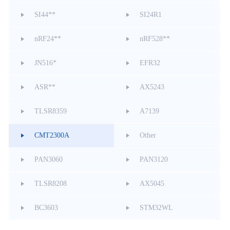
SI44**
SI24R1
nRF24**
nRF528**
JN516*
EFR32
ASR**
AX5243
TLSR8359
A7139
CMT2300A
Other
PAN3060
PAN3120
TLSR8208
AX5045
BC3603
STM32WL