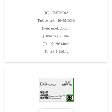
[IC]: CMT2300A
[Fréquence]: 410~510MHz
[Puissance]: 20dBm
[Distance]: 2.5km
[Taille]: 20*14mm
[Poids]: 1.2±0.1g