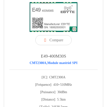
Compare

E49-400M30S
CMT2300A,Module matériel SPI
[IC]: CMT2300A
[Fréquence]: 410~510MHz
[Puissance]: 30dBm
[Distance]: 5.5km
[Taille]: 24*38.5mm