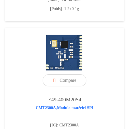
[Poids]: 1.2±0.1g
Compare

E49-400M20S4
CMT2300A,Module matériel SPI
[IC]: CMT2300A