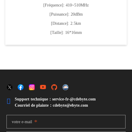
[Fréquence]: 410~510MHz
[Puissance]: 20dBm
[Distance]: 2.5km
[Taille]: 16*16mm
Support technique：service-fr-@cdebyte.com

Courriel de plainte：cdebyte
@ebyte.com
*
votre e-mail