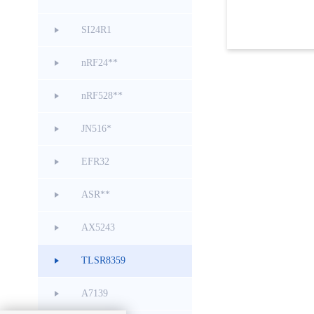
SI24R1
nRF24**
nRF528**
JN516*
EFR32
ASR**
AX5243
TLSR8359
A7139