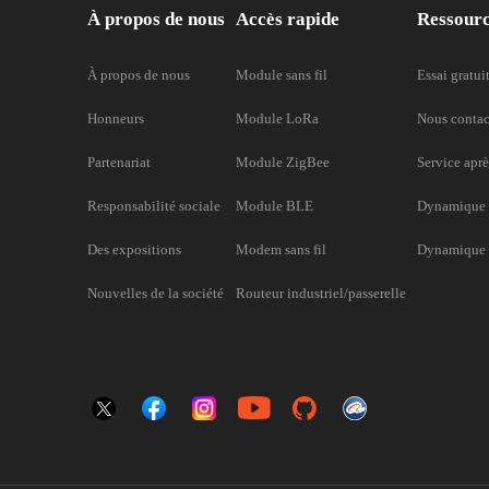
À propos de nous
Accès rapide
Ressour
À propos de nous
Module sans fil
Essai gratui
Honneurs
Module LoRa
Nous contac
Partenariat
Module ZigBee
Service aprè
Responsabilité sociale
Module BLE
Dynamique 
Des expositions
Modem sans fil
Dynamique d
Nouvelles de la société
Routeur industriel/passerelle