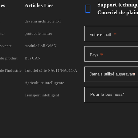
Support techniq
ces
Articles Liés

Courriel de pla
t
devenir architecte IoT
ter
protocole matter
*
votre e-mail
s vente
module LoRaWAN
*
Pays
du produit
Bus CAN
e l'industrie
Tutoriel série NA611/NA611-A
Agriculture intelligente
Pour le business
*
Transport intelligent