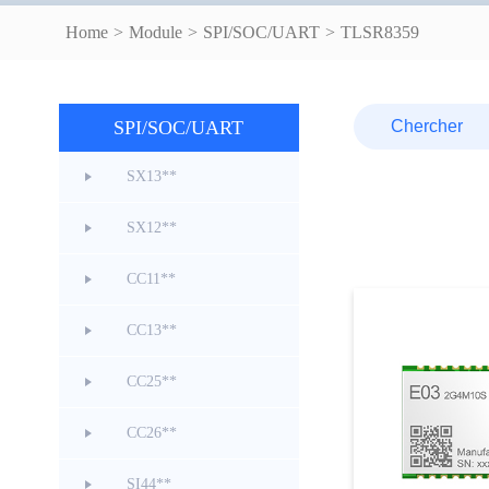
Home
>
Module
>
SPI/SOC/UART
>
TLSR8359
SPI/SOC/UART
SX13**
SX12**
CC11**
CC13**
CC25**
CC26**
SI44**