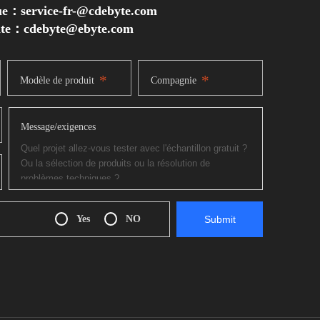
ue：service-fr-@cdebyte.com
inte：cdebyte
@ebyte.com
*
*
Modèle de produit
Compagnie
Message/exigences
Yes
NO