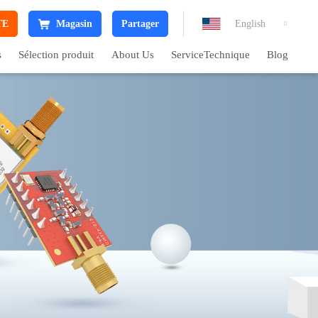
TE
Magasin
Partager
English

s
Sélection produit
About Us
ServiceTechnique
Blog