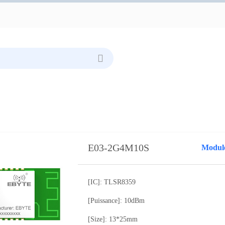
E03-2G4M10S
Module
[IC]: TLSR8359
[Puissance]: 10dBm
[Size]: 13*25mm