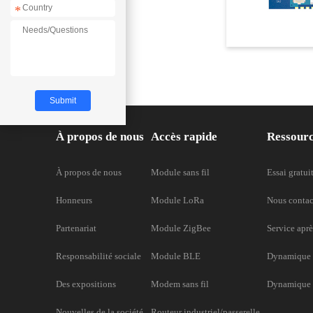
*
À propos de nous
Accès rapide
Ressour
À propos de nous
Module sans fil
Essai gratui
Honneurs
Module LoRa
Nous contac
Partenariat
Module ZigBee
Service aprè
Responsabilité sociale
Module BLE
Dynamique 
Des expositions
Modem sans fil
Dynamique d
Nouvelles de la société
Routeur industriel/passerelle