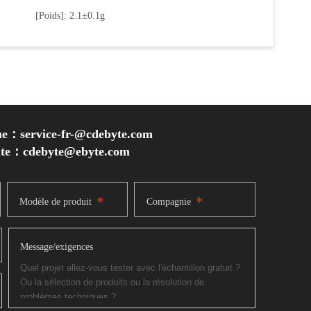
[Poids]: 2.1±0.1g
ue：service-fr-@cdebyte.com
inte：cdebyte
@ebyte.com
*
*
Modèle de produit
Compagnie
Message/exigences