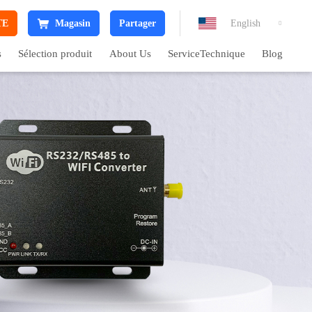
TE
Magasin
Partager
English

s
Sélection produit
About Us
ServiceTechnique
Blog