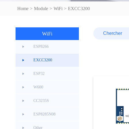
Home
>
Module
>
WiFi
>
EXCC3200
WiFi
ESP8266
EXCC3200
ESP32
W600
CC3235S
ESP8285N08
Other