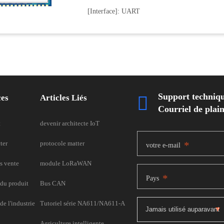
[Interface]: UART
Support techniq
ces
Articles Liés

Courriel de pla
t
devenir architecte IoT
ter
protocole matter
*
votre e-mail
s vente
module LoRaWAN
*
Pays
du produit
Bus CAN
e l'industrie
Tutoriel série NA611/NA611-A
Agriculture intelligente