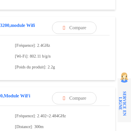
200,module Wifi
Compare

[Fréquence]: 2.4GHz
[Wi-Fi]: 802.11 b/g/n
[Poids du produit]: 2.2g
S
E
R
V
I
C
E
E
N
I
G
N
0,Module WiFi
Compare

L
E
[Fréquence]: 2.402~2.484GHz
[Distance]: 300m