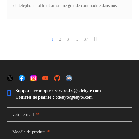
de téléphone, offrant ainsi une grande commodité dans nos
vies. Le talkie-walkie typique se compose d'une antenne, d'une
unité hôte, d'une batterie et d'un chargeur.


1
2
3
...
37
Support technique：service-fr-@cdebyte.com

Courriel de plainte：cdebyte
@ebyte.com
*
votre e-mail
*
Modèle de produit