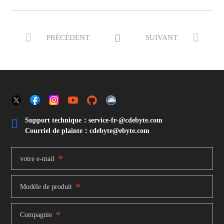



PRÉCÉDENT
SUIVANT
Support technique：service-fr-@cdebyte.com

Courriel de plainte：cdebyte
@ebyte.com
*
votre e-mail
*
Modèle de produit
*
Compagnie