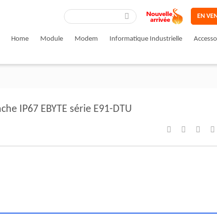
EN VE
Home
Module
Modem
Informatique Industrielle
Accesso
che IP67 EBYTE série E91-DTU



