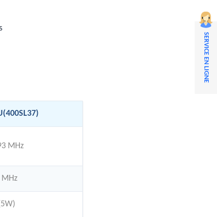
s
SERVICE EN LIGNE
U(400SL37)
93 MHz
5 MHz
(5W)