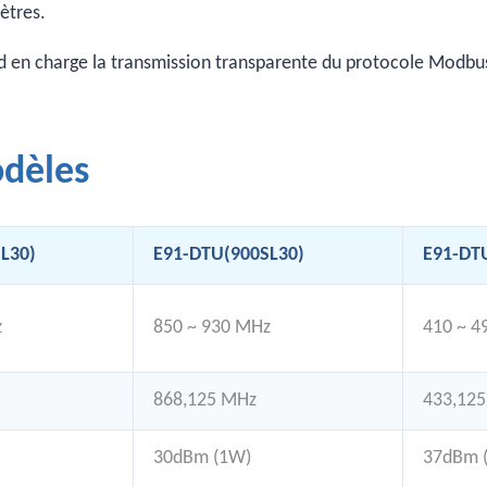
ètres.
d en charge la transmission transparente du protocole Modbu
odèles
L30)
E91-DTU(900SL30)
E91-DT
z
850 ~ 930 MHz
410 ~ 4
868,125 MHz
433,12
30dBm (1W)
37dBm 