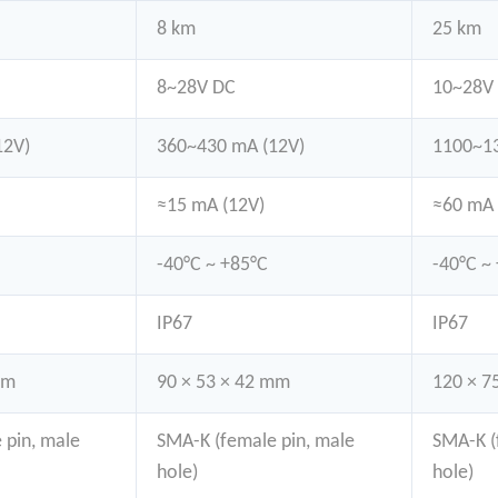
8 km
25 km
8~28V DC
10~28V
12V)
360~430 mA (12V)
1100~13
≈15 mA (12V)
≈60 mA 
-40°C ~ +85°C
-40°C ~
IP67
IP67
mm
90 × 53 × 42 mm
120 × 7
 pin, male
SMA-K (female pin, male
SMA-K (
hole)
hole)