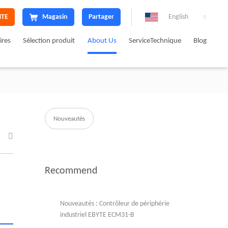
NTE
Magasin
Partager
English

ires
Sélection produit
About Us
ServiceTechnique
Blog
Nouveautés

Recommend
Nouveautés : Contrôleur de périphérie
industriel EBYTE ECM31-B