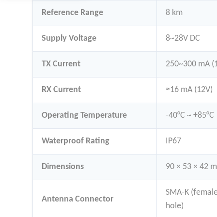
Reference Range
8 km
Supply Voltage
8~28V DC
TX Current
250~300 mA (
RX Current
≈16 mA (12V)
Operating Temperature
-40°C ~ +85°C
Waterproof Rating
IP67
Dimensions
90 × 53 × 42 
SMA-K (female
Antenna Connector
hole)