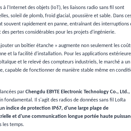
 l'Internet des objets (IoT), les liaisons radio sans fil sont
les, soleil de plomb, froid glacial, poussière et sable. Dans ce
nt souvent rapidement en panne, entraînant des interruptions
des pertes considérables pour les projets d'ingénierie.
 ajouter un boîtier étanche » augmente non seulement les coût
e et la facilité d'installation. Pour les applications extérieur
ovoltaïque et le relevé des compteurs industriels, le marché a un
che, capable de fonctionner de manière stable même en condit
,
lancées par
Chengdu EBYTE Electronic Technology Co., Ltd.,
 fondamental. Il s'agit des radios de données sans fil LoRa
un indice de protection IP67, d'une large plage de
trielle et d'une communication longue portée haute puissa
s les temps.