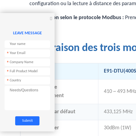
configuration ou la lecture à distance des param
Transmission selon le protocole Modbus :
Pren

RTU.
LEAVE MESSAGE
Comparaison des trois m
*
*
Dimension
E91-DTU(400S
*
*
Fréquence de
410 ~ 493 MH
fonctionnement
Fréquence par défaut
433,125 MHz
Max TX Power
30dBm (1W)