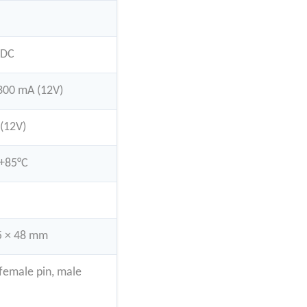
 DC
00 mA (12V)
(12V)
 +85°C
5 × 48 mm
female pin, male