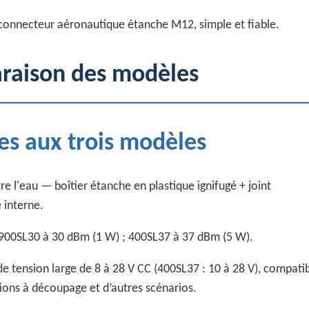
n connecteur aéronautique étanche M12, simple et fiable.
araison des modèles
s aux trois modèles
re l'eau — boîtier étanche en plastique ignifugé + joint
 interne.
900SL30 à 30 dBm (1 W) ; 400SL37 à 37 dBm (5 W).
de tension large de 8 à 28 V CC (400SL37 : 10 à 28 V), compati
ations à découpage et d’autres scénarios.