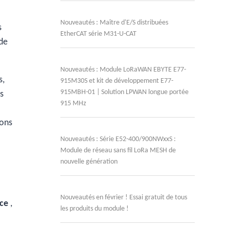
Nouveautés : Maître d'E/S distribuées
s
EtherCAT série M31-U-CAT
 de
Nouveautés : Module LoRaWAN EBYTE E77-
s,
915M30S et kit de développement E77-
915MBH-01 | Solution LPWAN longue portée
es
915 MHz
ions
Nouveautés : Série E52-400/900NWxxS :
Module de réseau sans fil LoRa MESH de
nouvelle génération
Nouveautés en février ! Essai gratuit de tous
nce
,
les produits du module !