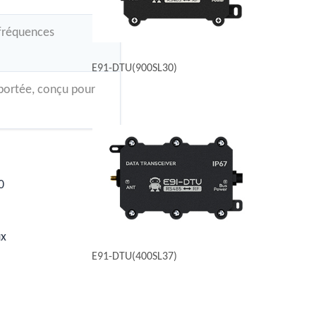
 fréquences
E91-DTU(900SL30)
portée, conçu pour
0
ux
E91-DTU(400SL37)
,