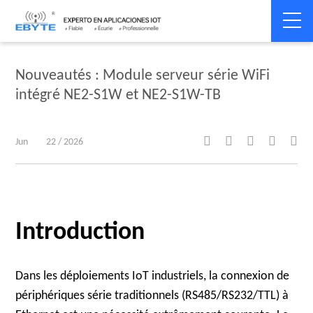
Home
>
Company News
>
Company News
Nouveautés : Module serveur série WiFi
intégré NE2-S1W et NE2-S1W-TB





Jun
22 / 2026
Introduction
Dans les déploiements IoT industriels, la connexion de
périphériques série traditionnels (RS485/RS232/TTL) à