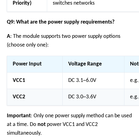
Priority)
switches networks
Q9: What are the power supply requirements?
A
: The module supports two power supply options
(choose only one):
Power Input
Voltage Range
Not
VCC1
DC 3.1~6.0V
e.g
VCC2
DC 3.0~3.6V
e.g
Important
: Only one power supply method can be used
at a time. Do
not
power VCC1 and VCC2
simultaneously.