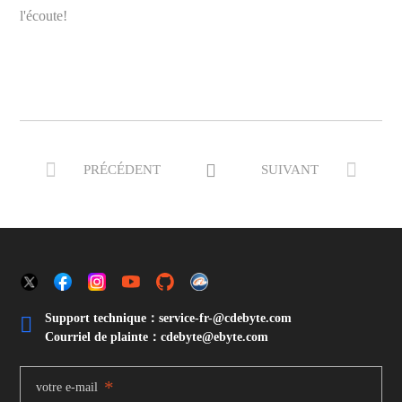
l'écoute!



PRÉCÉDENT
SUIVANT
Support technique：service-fr-@cdebyte.com

Courriel de plainte：cdebyte
@ebyte.com
*
votre e-mail