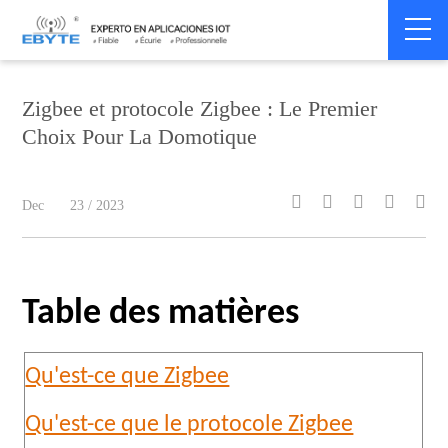
Home
>
Smart Home
>
Smart Home
Zigbee et protocole Zigbee : Le Premier
Choix Pour La Domotique





Dec
23 / 2023
Table des matières
Qu'est-ce que Zigbee
Qu'est-ce que le protocole Zigbee