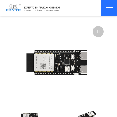
Home
>
Module
>
Test kits
>
ESP32
