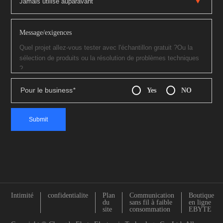
Message/exigences
Pour le business
*
Yes
NO
Intimité
confidentialite
Plan
Communication
Boutique
du
sans fil à faible
en ligne
site
consommation
EBYTE