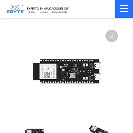
Home
>
Module
>
Test kits
>
ESP32
