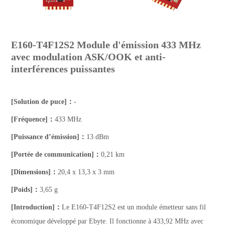
E160-T4F12S2 Module d'émission 433 MHz
avec modulation ASK/OOK et anti-
interférences puissantes
[Solution de puce]：
-
[Fréquence]：
433 MHz
[Puissance d’émission]：
13 dBm
[Portée de communication]：
0,21 km
[Dimensions]：
20,4 x 13,3 x 3 mm
[Poids]：
3,65 g
[Introduction]：
Le E160-T4F12S2 est un module émetteur sans fil
économique développé par Ebyte. Il fonctionne à 433,92 MHz avec