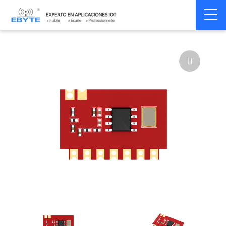
Home
>
Module
>
Superhet
>
E160
