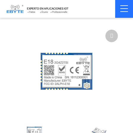
Home
>
Module
>
Zigbee
>
CC2530
