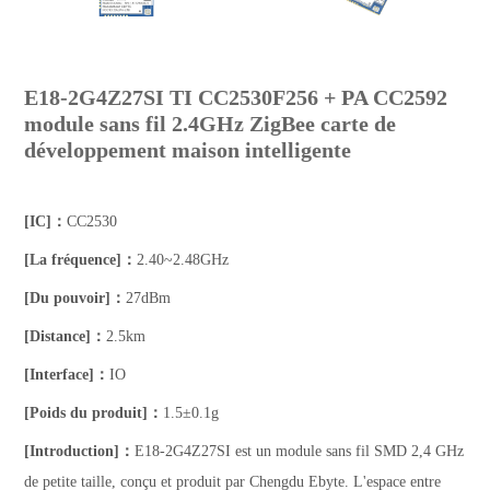
E18-2G4Z27SI TI CC2530F256 + PA CC2592
module sans fil 2.4GHz ZigBee carte de
développement maison intelligente
[IC]：
CC2530
[La fréquence]：
2.40~2.48GHz
[Du pouvoir]：
27dBm
[Distance]：
2.5km
[Interface]：
IO
[Poids du produit]：
1.5±0.1g
[Introduction]：
E18-2G4Z27SI est un module sans fil SMD 2,4 GHz
de petite taille, conçu et produit par Chengdu Ebyte. L'espace entre