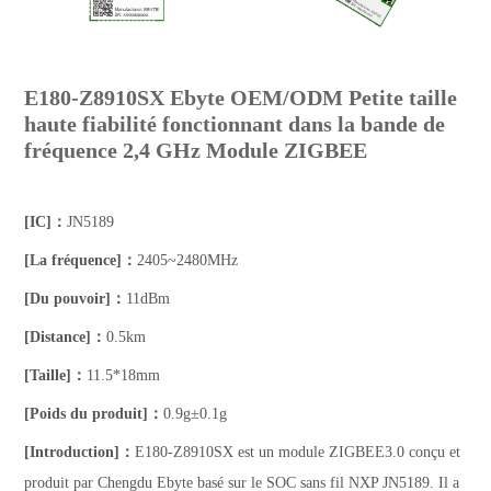
E180-Z8910SX Ebyte OEM/ODM Petite taille
haute fiabilité fonctionnant dans la bande de
fréquence 2,4 GHz Module ZIGBEE
[IC]：
JN5189
[La fréquence]：
2405~2480MHz
[Du pouvoir]：
11dBm
[Distance]：
0.5km
[Taille]：
11.5*18mm
[Poids du produit]：
0.9g±0.1g
[Introduction]：
E180-Z8910SX est un module ZIGBEE3.0 conçu et
produit par Chengdu Ebyte basé sur le SOC sans fil NXP JN5189. Il a