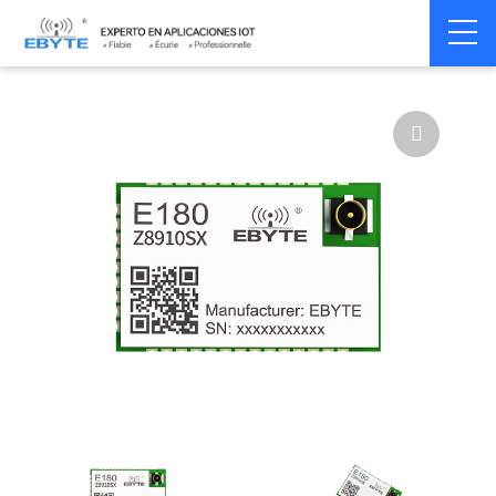
Home
>
Module
>
Zigbee
>
JN5189
