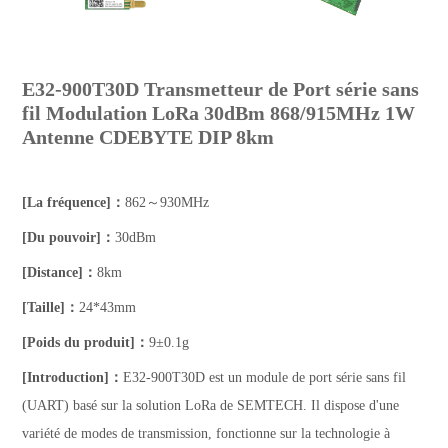
E32-900T30D Transmetteur de Port série sans
fil Modulation LoRa 30dBm 868/915MHz 1W
Antenne CDEBYTE DIP 8km
[La fréquence]：
862～930MHz
[Du pouvoir]：
30dBm
[Distance]：
8km
[Taille]：
24*43mm
[Poids du produit]：
9±0.1g
[Introduction]：
E32-900T30D est un module de port série sans fil
(UART) basé sur la solution LoRa de SEMTECH. Il dispose d'une
variété de modes de transmission, fonctionne sur la technologie à