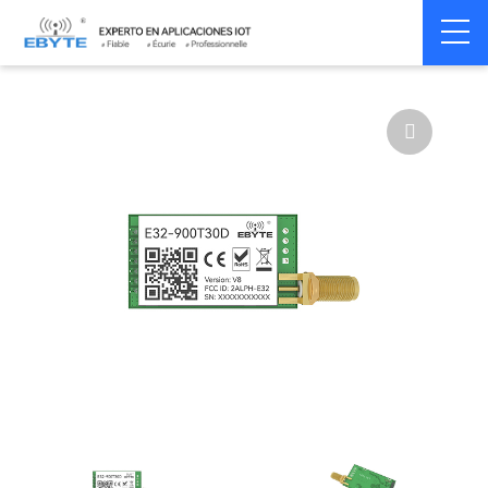
Home
>
Module
>
SPI/SOC/UART
>
SX12**
