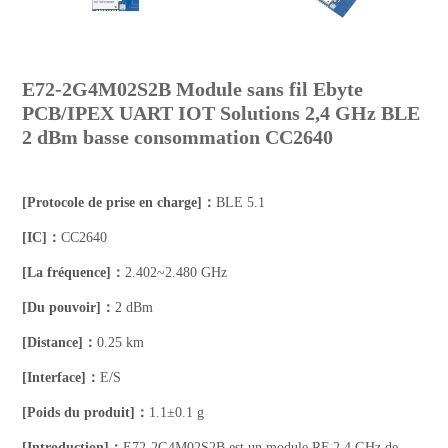
E72-2G4M02S2B Module sans fil Ebyte
PCB/IPEX UART IOT Solutions 2,4 GHz BLE
2 dBm basse consommation CC2640
[Protocole de prise en charge]：
BLE 5.1
[IC]：
CC2640
[La fréquence]：
2.402~2.480 GHz
[Du pouvoir]：
2 dBm
[Distance]：
0.25 km
[Interface]：
E/S
[Poids du produit]：
1.1±0.1 g
[Introduction]：
E72-2G4M02S2B est un module RF 2,4 GHz de