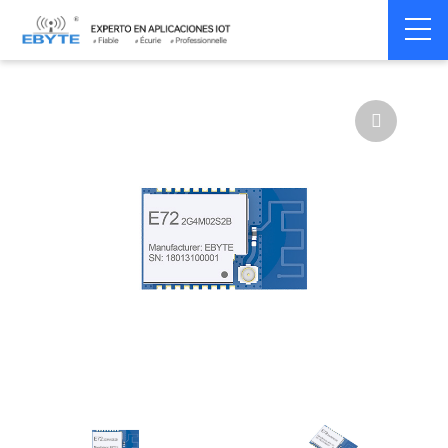
Home
>
Module
>
SPI/SOC/UART
>
CC26**
