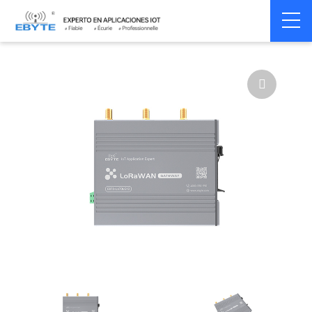
Home
>
Modem
>
LoRaWAN
>
LoRaWAN Gateway
