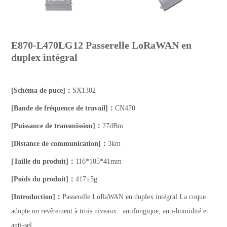
E870-L470LG12 Passerelle LoRaWAN en
duplex intégral
[Schéma de puce]：
SX1302
[Bande de fréquence de travail]：
CN470
[Puissance de transmission]：
27dBm
[Distance de communication]：
3km
[Taille du produit]：
116*105*41mm
[Poids du produit]：
417±5g
[Introduction]：
Passerelle LoRaWAN en duplex intégral.La coque
adopte un revêtement à trois niveaux : antifongique, anti-humidité et
anti-sel.