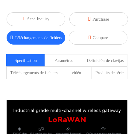


Send Inquiry
Purchase


Téléchargements de fichiers
Compare
Spécification
Paramètres
Definición de clavijas
Téléchargements de fichiers
vidéo
Produits de série