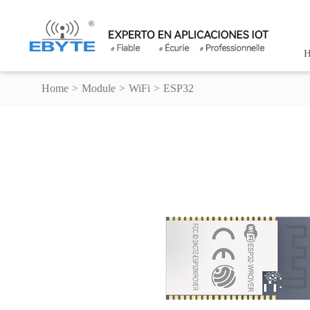
H
Home
>
Module
>
WiFi
>
ESP32