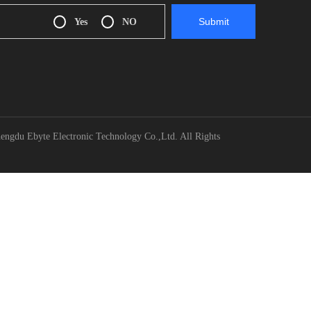
Yes
NO
engdu Ebyte Electronic Technology Co.,Ltd. All Rights