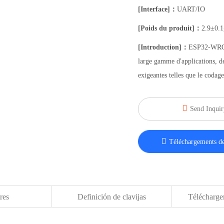
[Interface]：
UART/IO
[Poids du produit]：
2.9±0.1
[Introduction]：
ESP32-WROVE
large gamme d'applications, de
exigeantes telles que le codag

Send Inquir

Téléchargements de
res
Definición de clavijas
Téléchargem