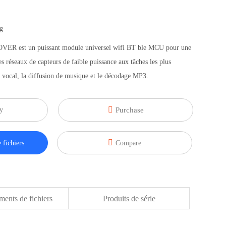
g
R est un puissant module universel wifi BT ble MCU pour une
s réseaux de capteurs de faible puissance aux tâches les plus
e vocal, la diffusion de musique et le décodage MP3.

y
Purchase

 fichiers
Compare
ents de fichiers
Produits de série