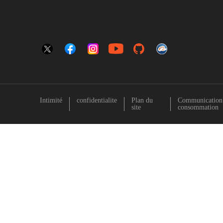
Intimité
confidentialite
Plan du
Communication s
site
consommation