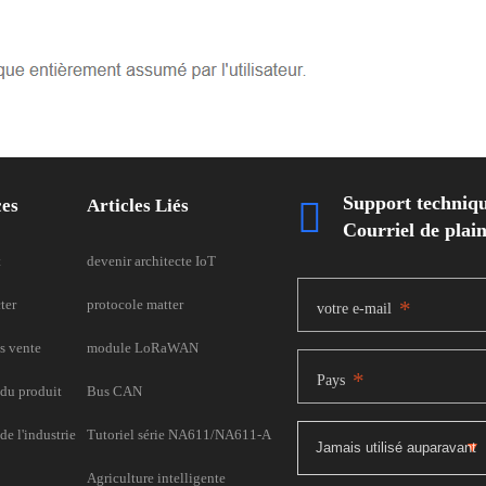
Support techniq
ces
Articles Liés

Courriel de pla
t
devenir architecte IoT
ter
protocole matter
*
votre e-mail
s vente
module LoRaWAN
*
Pays
du produit
Bus CAN
e l'industrie
Tutoriel série NA611/NA611-A
Agriculture intelligente