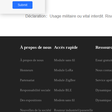
À propos de nous
Accès rapide
Ressour
À propos de nous
Module sans fil
Essai gratui
Honneurs
Module LoRa
Nous contac
Partenariat
Module ZigBee
Service aprè
Responsabilité sociale
Module BLE
Dynamique 
Des expositions
Modem sans fil
Dynamique d
Nouvelles de la société
Routeur industriel/passerelle