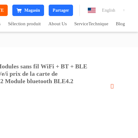
TE
Magasin
Partager
English

s
Sélection produit
About Us
ServiceTechnique
Blog
les sans fil WiFi + BT + BLE

/i prix de la carte de
2 Module bluetooth BLE4.2
