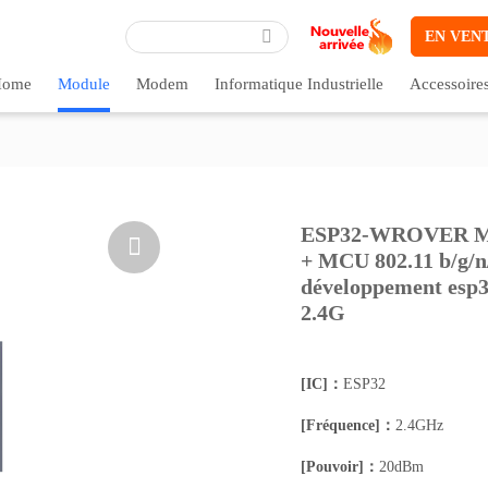
EN VEN
ome
Module
Modem
Informatique Industrielle
Accessoire
ESP32-WROVER Modu

+ MCU 802.11 b/g/n/e
développement esp3
2.4G
[IC]：
ESP32
[Fréquence]：
2.4GHz
[Pouvoir]：
20dBm