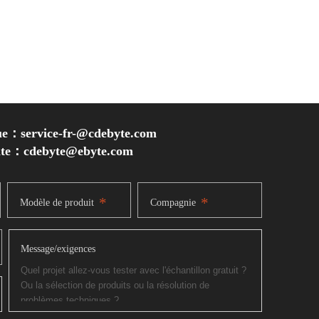
ue：service-fr-@cdebyte.com
inte：cdebyte
@ebyte.com
*
*
Modèle de produit
Compagnie
Message/exigences