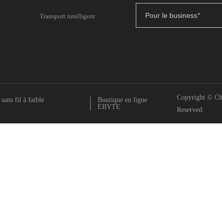
Pour le business
*
Transport intelligent
Copyright © Ch
ans fil à faible
Boutique en ligne
EBYTE
Reserved.