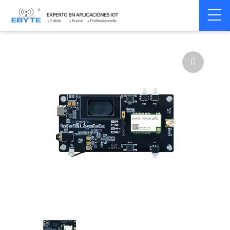
Home
>
Module
>
Transmission Audio
>
Audio Sans Fil
