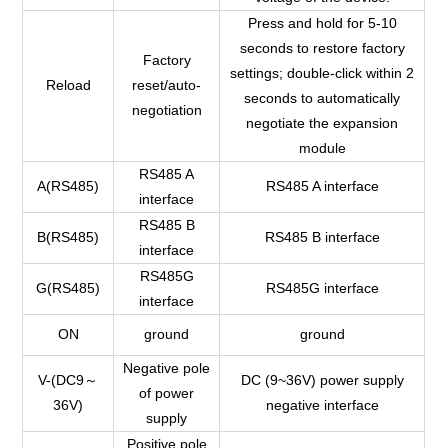
Press and hold for 5-10
seconds to restore factory
Factory
settings; double-click within 2
Reload
reset/auto-
seconds to automatically
negotiation
negotiate the expansion
module
RS485 A
A(RS485)
RS485 A interface
interface
RS485 B
B(RS485)
RS485 B interface
interface
RS485G
G(RS485)
RS485G interface
interface
ON
ground
ground
Negative pole
V-(DC9～
DC (9~36V) power supply
of power
36V)
negative interface
supply
Positive pole