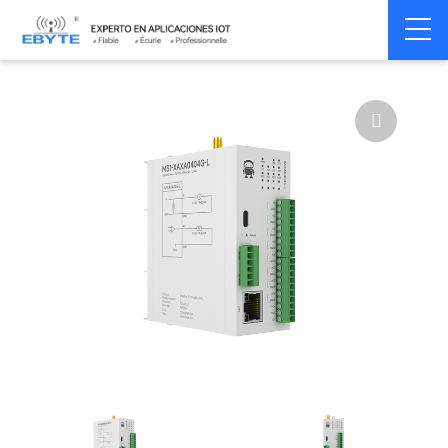
Home
>
Modem
>
Distributed IO
>
LoRa IO
