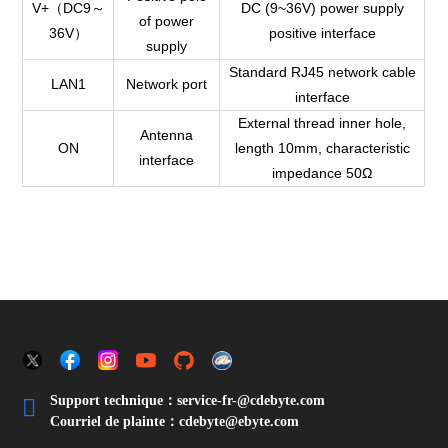
V+（DC9～
DC (9~36V) power supply
of power
36V）
positive interface
supply
Standard RJ45 network cable
LAN1
Network port
interface
External thread inner hole,
Antenna
ON
length 10mm, characteristic
interface
impedance 50Ω
Support technique：service-fr-@cdebyte.com

Courriel de plainte：cdebyte
@ebyte.com