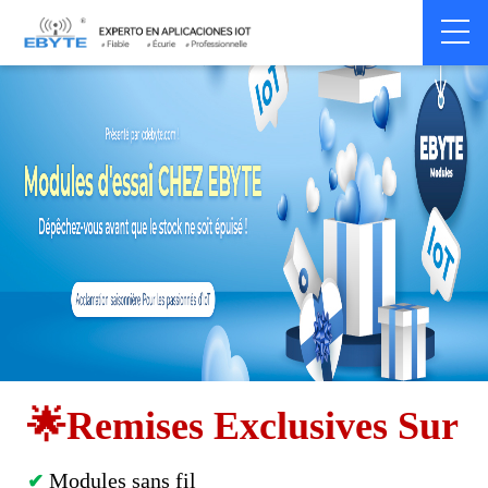
Home
>
ServiceTechnique
>
Free Trial
🌟
Remises Exclusives Sur
Modules sans fil
✔